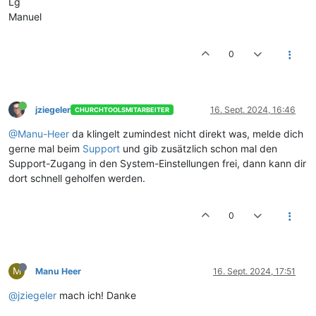
Lg
Manuel
0
jziegeler
16. Sept. 2024, 16:46
CHURCHTOOLSMITARBEITER
@Manu-Heer
da klingelt zumindest nicht direkt was, melde dich
gerne mal beim
Support
und gib zusätzlich schon mal den
Support-Zugang in den System-Einstellungen frei, dann kann dir
dort schnell geholfen werden.
0
M
Manu Heer
16. Sept. 2024, 17:51
@jziegeler
mach ich! Danke