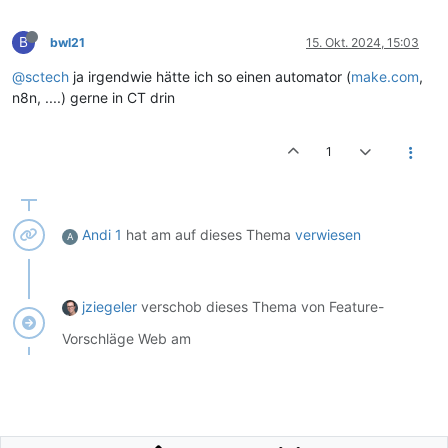
B
bwl21
15. Okt. 2024, 15:03
@sctech
ja irgendwie hätte ich so einen automator (
make.com
,
n8n, ....) gerne in CT drin
1
Andi 1
hat am
auf dieses Thema
verwiesen
A
jziegeler
verschob dieses Thema von Feature-
Vorschläge Web am