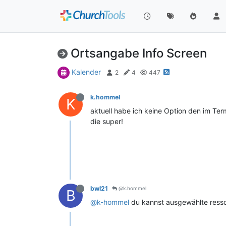
Ortsangabe Info Screen
Kalender
2
4
447
k.hommel
K
aktuell habe ich keine Option den im Ter
die super!
bwl21
@k.hommel
B
@k-hommel
du kannst ausgewählte ress