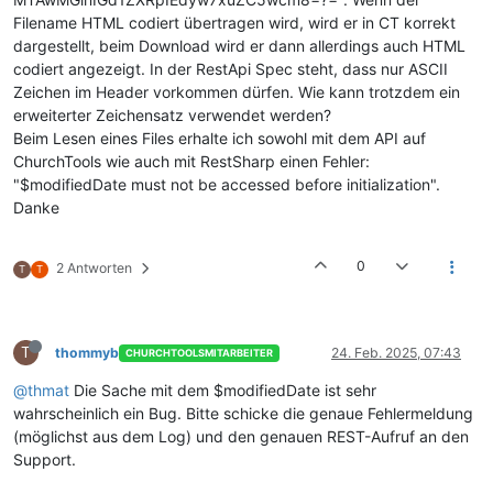
Filename HTML codiert übertragen wird, wird er in CT korrekt
dargestellt, beim Download wird er dann allerdings auch HTML
codiert angezeigt. In der RestApi Spec steht, dass nur ASCII
Zeichen im Header vorkommen dürfen. Wie kann trotzdem ein
erweiterter Zeichensatz verwendet werden?
Beim Lesen eines Files erhalte ich sowohl mit dem API auf
ChurchTools wie auch mit RestSharp einen Fehler:
"$modifiedDate must not be accessed before initialization".
Danke
0
2 Antworten
T
T
T
thommyb
24. Feb. 2025, 07:43
CHURCHTOOLSMITARBEITER
@thmat
Die Sache mit dem $modifiedDate ist sehr
wahrscheinlich ein Bug. Bitte schicke die genaue Fehlermeldung
(möglichst aus dem Log) und den genauen REST-Aufruf an den
Support.