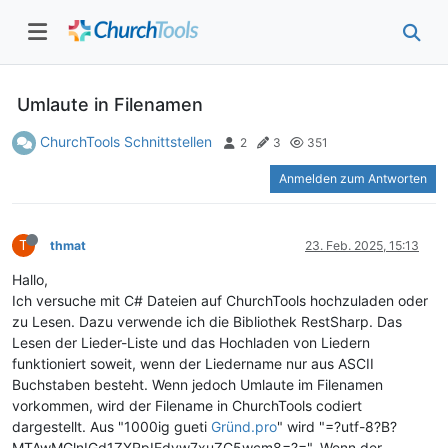
Umlaute in Filenamen
ChurchTools Schnittstellen
2
3
351
Anmelden zum Antworten
T
thmat
23. Feb. 2025, 15:13
Hallo,
Ich versuche mit C# Dateien auf ChurchTools hochzuladen oder
zu Lesen. Dazu verwende ich die Bibliothek RestSharp. Das
Lesen der Lieder-Liste und das Hochladen von Liedern
funktioniert soweit, wenn der Liedername nur aus ASCII
Buchstaben besteht. Wenn jedoch Umlaute im Filenamen
vorkommen, wird der Filename in ChurchTools codiert
dargestellt. Aus "1000ig gueti
Gründ.pro
" wird "=?utf-8?B?
MTAwMGlnIGd1ZXRpIEdyw7xuZC5wcm8=?=". Wenn der