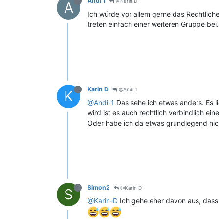
Andi 1
@Karin D
A
Ich würde vor allem gerne das Rechtliche
treten einfach einer weiteren Gruppe bei.
Karin D
@Andi 1
K
@Andi-1
Das sehe ich etwas anders. Es l
wird ist es auch rechtlich verbindlich ein
Oder habe ich da etwas grundlegend nic
Simon2
@Karin D
S
@Karin-D
Ich gehe eher davon aus, dass 