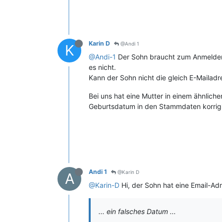
Karin D
@Andi 1
K
@Andi-1
Der Sohn braucht zum Anmelden 
es nicht.
Kann der Sohn nicht die gleich E-Mailad
Bei uns hat eine Mutter in einem ähnliche
Geburtsdatum in den Stammdaten korrigi
Andi 1
@Karin D
A
@Karin-D
Hi, der Sohn hat eine Email-Adr
... ein falsches Datum ...