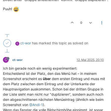
Puuh!
0
ct-wor
has marked this topic as solved on
C
C
ct-wor
12. Mai 2025, 20:10
Ich bin gerade noch ein wenig experimentiert:
Entscheidend ist der Platz, den das Menü hat – in meinem
Screenshot erscheint es
über
dem ersten Eintrag und muss mit
dem Platz zwischen dem Eintrag und der Unterkante der
Hauptnavigation auskommen. Schon bei der dritten Gruppe in
der Liste sieht man nicht nur "duplizieren", sondern auch noch
den abgeschnittenen nächsten Menüeintrag (ähnlich wie beim
Screenshot von
@Andi-1
).
Wenn das Fenster die volle Bildschirmhöhe einnimmt, ist sogar