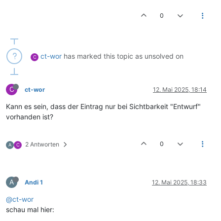
0
ct-wor
has marked this topic as unsolved on
C
C
ct-wor
12. Mai 2025, 18:14
Kann es sein, dass der Eintrag nur bei Sichtbarkeit "Entwurf"
vorhanden ist?
0
2 Antworten
A
C
A
Andi 1
12. Mai 2025, 18:33
@ct-wor
schau mal hier: