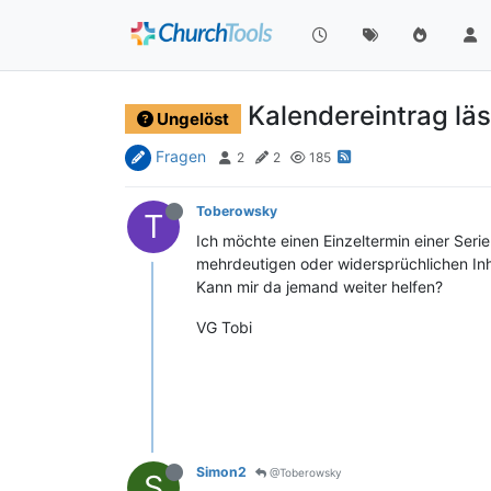
Kalendereintrag läs
Ungelöst
Fragen
2
2
185
Toberowsky
T
Ich möchte einen Einzeltermin einer Ser
mehrdeutigen oder widersprüchlichen Inha
Kann mir da jemand weiter helfen?
VG Tobi
Simon2
@Toberowsky
S