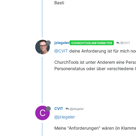
Basti
jziegeler
@CVIT
CHURCHTOOLSMITARBEITER
@CVIT
deine Anforderung ist für mich no
ChurchTools ist unter Anderem eine Pers
Personenstatus oder über verschiedene 
CVIT
@jziegeler
C
@jziegeler
Meine "Anforderungen" wären (in Klammern