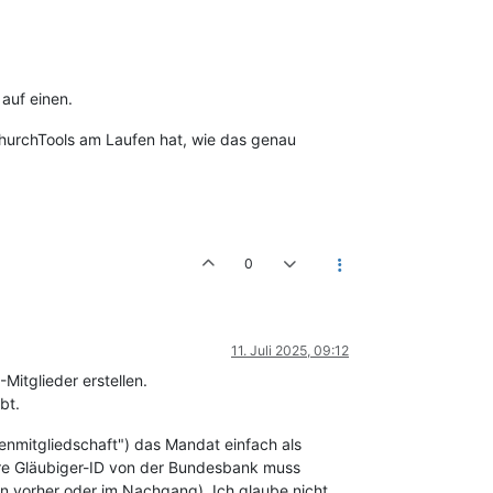
 auf einen.
 ChurchTools am Laufen hat, wie das genau
0
11. Juli 2025, 09:12
Mitglieder erstellen.
bt.
enmitgliedschaft") das Mandat einfach als
re Gläubiger-ID von der Bundesbank muss
 vorher oder im Nachgang). Ich glaube nicht,