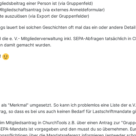
iedsbeitrag einer Person ist (via Gruppenfeld)
tgliedschaftsantrag (via externes Anmeldeformular)
te auszulösen (via Export der Gruppenfelder)
ngs lauert bei solchen Geschichten oft mal das ein oder andere Detail
d die e. V.- Mitgliederverwaltung inkl. SEPA-Abfragen tatsächlich in
en damit gemacht wurden.
n!
 als "Merkmal" umgesetzt. So kann ich problemlos eine Liste der e.V.-
trag, so dass es bei uns auch keinen Bedarf für Lastschriftmandate gi
im Mitgliedsantrag in ChurchTools z.B. über einen Antrag zur "Grupp
 SEPA-Mandats ist vorgegeben und den musst du so übernehmen. Eu
spflichtigen über die Mandatsreferenz informieren (entweder schon