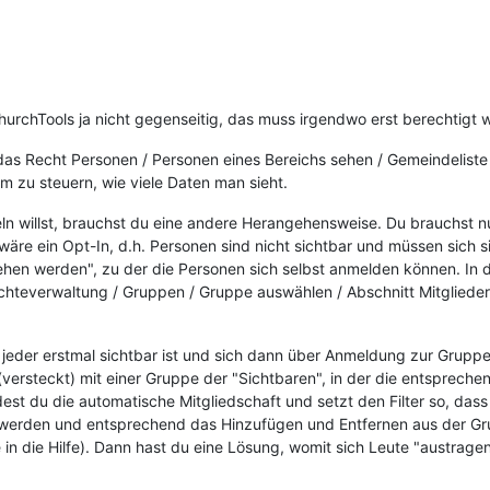
urchTools ja nicht gegenseitig, das muss irgendwo erst berechtigt 
 das Recht Personen / Personen eines Bereichs sehen / Gemeindelis
 um zu steuern, wie viele Daten man sieht.
ln willst, brauchst du eine andere Herangehensweise. Du brauchst n
wäre ein Opt-In, d.h. Personen sind nicht sichtbar und müssen sich 
n werden", zu der die Personen sich selbst anmelden können. In de
chteverwaltung / Gruppen / Gruppe auswählen / Abschnitt Mitgliede
jeder erstmal sichtbar ist und sich dann über Anmeldung zur Grupp
(versteckt) mit einer Gruppe der "Sichtbaren", in der die entsprech
st du die automatische Mitgliedschaft und setzt den Filter so, dass 
 werden und entsprechend das Hinzufügen und Entfernen aus der Gru
 in die Hilfe). Dann hast du eine Lösung, womit sich Leute "austragen