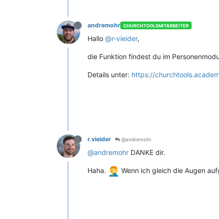
andremohr
CHURCHTOOLSMITARBEITER
Hallo
@r-vieider
,
die Funktion findest du im Personenmodul
Details unter:
https://churchtools.acade
r.vieider
@andremohr
@andremohr
DANKE dir.
Haha.
Wenn ich gleich die Augen aufg