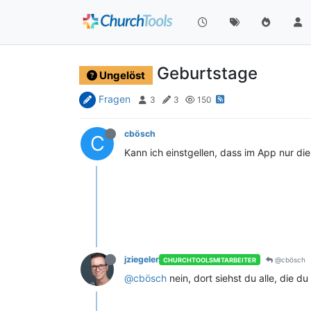
Geburtstage
Ungelöst
Fragen
3
3
150
cbösch
C
Kann ich einstgellen, dass im App nur d
jziegeler
@cbösch
CHURCHTOOLSMITARBEITER
@cbösch
nein, dort siehst du alle, die d