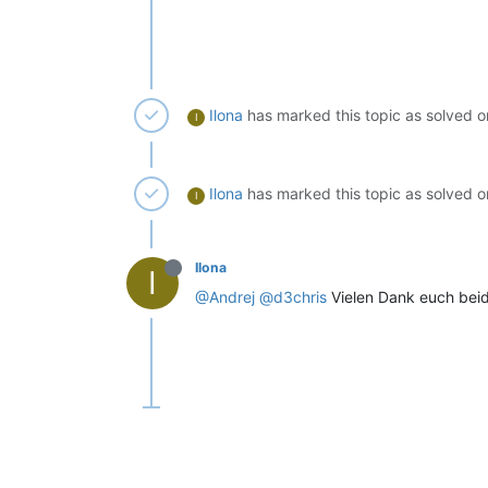
Ilona
has marked this topic as solved 
I
Ilona
has marked this topic as solved 
I
Ilona
I
@Andrej
@d3chris
Vielen Dank euch beide