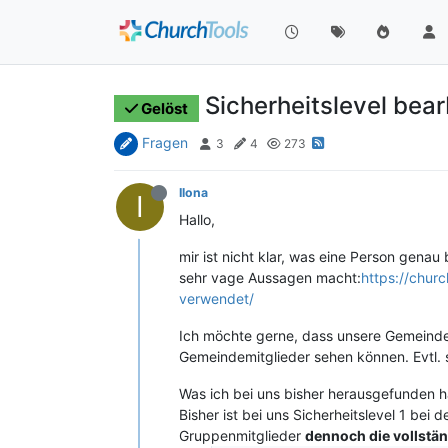
Sicherheitslevel bear
Gelöst
Fragen
3
4
273
Ilona
I
Hallo,
mir ist nicht klar, was eine Person gena
sehr vage Aussagen macht:
https://chur
verwendet/
Ich möchte gerne, dass unsere Gemeind
Gemeindemitglieder sehen können. Evtl. 
Was ich bei uns bisher herausgefunden 
Bisher ist bei uns Sicherheitslevel 1 be
Gruppenmitglieder
dennoch die vollstä