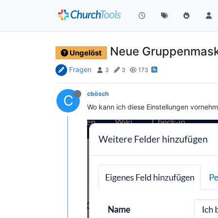
Neue Gruppenmas
Ungelöst
Fragen
3
3
173
cbösch
C
Wo kann ich diese Einstellungen vorneh