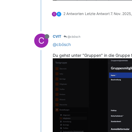
2 Antworten
Letzte Antwort
7. Nov. 2025,
C
K
CVIT
@cbösch
C
@cbösch
Du gehst unter "Gruppen" in die Gruppe 