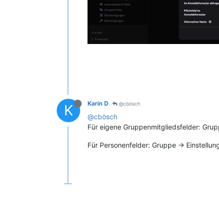
Karin D
@cbösch
K
@cbösch
Für eigene Gruppenmitgliedsfelder: Grupp
Für Personenfelder: Gruppe -> Einstellu