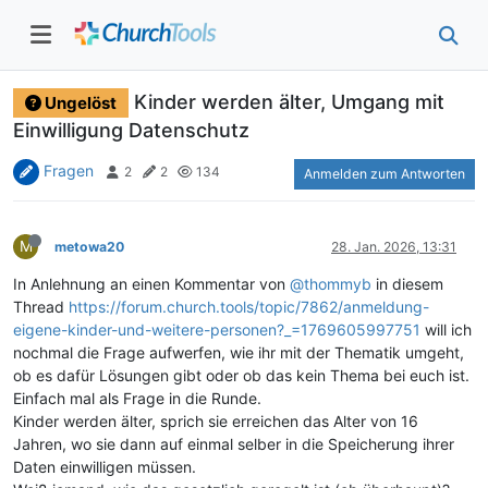
Kinder werden älter, Umgang mit
Ungelöst
Einwilligung Datenschutz
Fragen
2
2
134
Anmelden zum Antworten
M
metowa20
28. Jan. 2026, 13:31
In Anlehnung an einen Kommentar von
@thommyb
in diesem
Thread
https://forum.church.tools/topic/7862/anmeldung-
eigene-kinder-und-weitere-personen?_=1769605997751
will ich
nochmal die Frage aufwerfen, wie ihr mit der Thematik umgeht,
ob es dafür Lösungen gibt oder ob das kein Thema bei euch ist.
Einfach mal als Frage in die Runde.
Kinder werden älter, sprich sie erreichen das Alter von 16
Jahren, wo sie dann auf einmal selber in die Speicherung ihrer
Daten einwilligen müssen.