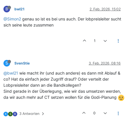
B
bwl21
2. Feb. 2026, 15:02
@Simon2
genau so ist es bei uns auch. Der lobpreisleiter sucht
sich seine leute zussmmen
1
S
SvenStie
3. Feb. 2026, 08:16
@bwl21
wie macht ihr (und auch andere) es dann mit Ablauf &
co? Hat da einfach jeder Zugriff drauf? Oder verteilt der
Lobpreisleiter dann an die Bandkollegen?
Sind gerade in der Überlegung, wie wir das umsetzen werden,
da wir auch mehr auf CT setzen wollen für die Godi-Planung
0
3 Antworten
K
S
B