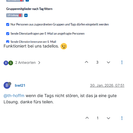
Funktioniert bei uns tadellos.
3
2 Antworten
B
S
B
bwl21
30. Jan. 2026, 07:51
@th-hoffm
wenn die Tags nicht stören, ist das ja eine gute
Lösung. danke fürs teilen.
1