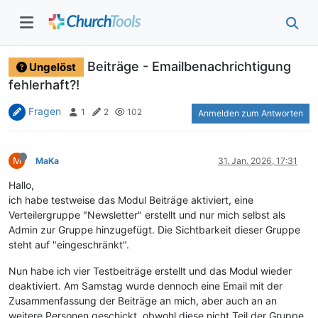
Beiträge - Emailbenachrichtigung
Ungelöst
fehlerhaft?!
Fragen
1
2
102
Anmelden zum Antworten
M
MaKa
31. Jan. 2026, 17:31
Hallo,
ich habe testweise das Modul Beiträge aktiviert, eine
Verteilergruppe "Newsletter" erstellt und nur mich selbst als
Admin zur Gruppe hinzugefügt. Die Sichtbarkeit dieser Gruppe
steht auf "eingeschränkt".
Nun habe ich vier Testbeiträge erstellt und das Modul wieder
deaktiviert. Am Samstag wurde dennoch eine Email mit der
Zusammenfassung der Beiträge an mich, aber auch an an
weitere Personen geschickt, obwohl diese nicht Teil der Gruppe