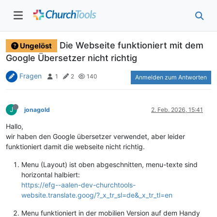
Die Webseite funktioniert mit dem
Ungelöst
Google Übersetzer nicht richtig
Fragen
1
2
140
Anmelden zum Antworten
J
jonagold
2. Feb. 2026, 15:41
Hallo,
wir haben den Google übersetzer verwendet, aber leider
funktioniert damit die webseite nicht richtig.
Menu (Layout) ist oben abgeschnitten, menu-texte sind
horizontal halbiert:
https://efg--aalen-dev-churchtools-
website.translate.goog/?_x_tr_sl=de&_x_tr_tl=en
Menu funktioniert in der mobilien Version auf dem Handy