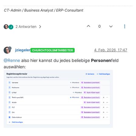
CT-Admin / Business Analyst / ERP-Consultant
0
2 Antworten
J
jziegeler
4. Feb. 2026, 17:47
CHURCHTOOLSMITARBEITER
@Renne
also hier kannst du jedes beliebige
Personen
feld
auswählen: