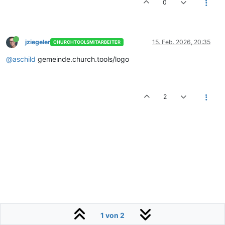
0
jziegeler
15. Feb. 2026, 20:35
CHURCHTOOLSMITARBEITER
@aschild
gemeinde.church.tools/logo
2
1 von 2