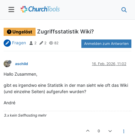
Zugriffsstatistik Wiki?
Ungelöst
Fragen
2
2
82
Anmelden zum Antworten
aschild
16. Feb. 2026, 11:02
Hallo Zusammen,
gibt es irgendwo eine Statistik in der man sieht wie oft das Wiki
(und einzelne Seiten) aufgerufen wurden?
André
3.x kein Selfhosting mehr
0