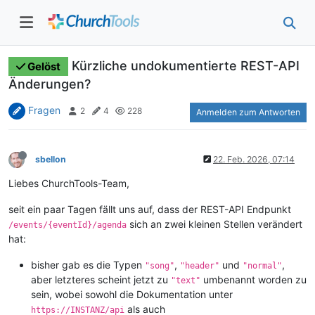
Kürzliche undokumentierte REST-API
Gelöst
Änderungen?
Fragen
2
4
228
Anmelden zum Antworten
sbellon
22. Feb. 2026, 07:14
Liebes ChurchTools-Team,
seit ein paar Tagen fällt uns auf, dass der REST-API Endpunkt
sich an zwei kleinen Stellen verändert
/events/{eventId}/agenda
hat:
bisher gab es die Typen
,
und
,
"song"
"header"
"normal"
aber letzteres scheint jetzt zu
umbenannt worden zu
"text"
sein, wobei sowohl die Dokumentation unter
als auch
https://INSTANZ/api