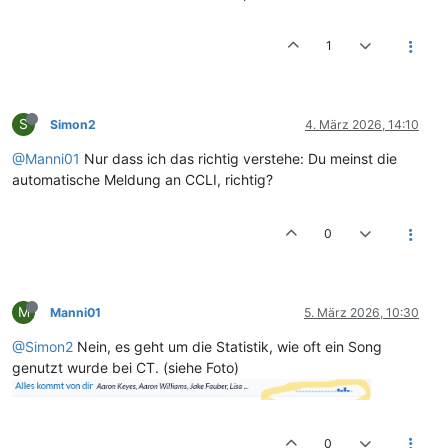
1
S
Simon2
4. März 2026, 14:10
@Manni01
Nur dass ich das richtig verstehe: Du meinst die
automatische Meldung an CCLI, richtig?
0
M
Manni01
5. März 2026, 10:30
@Simon2
Nein, es geht um die Statistik, wie oft ein Song
genutzt wurde bei CT. (siehe Foto)
0