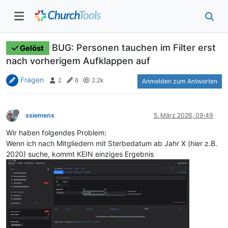
BUG: Personen tauchen im Filter erst
Gelöst
nach vorherigem Aufklappen auf
Fragen
2
6
2.2k
Anmelden zum Antworten
ssiemens
5. März 2026, 09:49
Wir haben folgendes Problem:
Wenn ich nach Mitgliedern mit Sterbedatum ab Jahr X (hier z.B.
2020) suche, kommt KEIN einziges Ergebnis