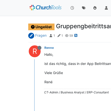
Gruppengbeitrittsa
Ungelöst
Fragen
1
1
59
Renne
R
Hallo,
ist das richtig, dass in der App Beitrit
Viele Grüße
René
CT-Admin / Business Analyst / ERP-Consultant