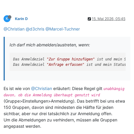
K
Karin D
15. Mai 2026, 05:45
@Christian
@d3chris
@Marcel-Tuchner
Ich darf mich abmelden/austreten, wenn:
Das Anmeldeziel 
"Zur Gruppe hinzufügen"
 ist und mein Stat
Das Anmeldeziel 
"Anfrage erfassen"
 ist und mein Status 
"A
Es ist wie von
@Christian
erläutert: Diese Regel gilt
unabhängig
davon, ob die Anmeldung überhaupt genutzt wird
(Gruppe>Einstellungen>Anmeldung). Das betrifft bei uns etwa
150 Gruppen, davon sind mindesten die Hälfte für jeden
sichtbar, aber nur drei tatsächlich zur Anmeldung offen.
Um die Abmeldungen zu verhindern, müssen alle Gruppen
angepasst werden.