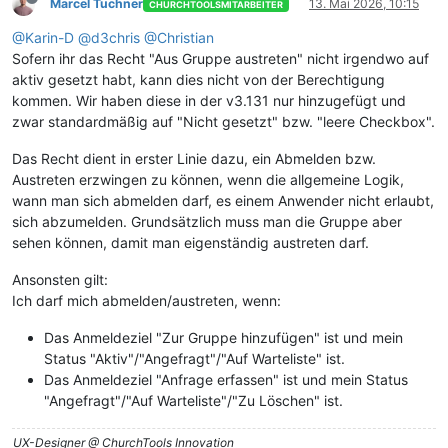
Marcel Tuchner
13. Mai 2026, 10:15
CHURCHTOOLSMITARBEITER
@Karin-D
@d3chris
@Christian
Sofern ihr das Recht "Aus Gruppe austreten" nicht irgendwo auf
aktiv gesetzt habt, kann dies nicht von der Berechtigung
kommen. Wir haben diese in der v3.131 nur hinzugefügt und
zwar standardmäßig auf "Nicht gesetzt" bzw. "leere Checkbox".
Das Recht dient in erster Linie dazu, ein Abmelden bzw.
Austreten erzwingen zu können, wenn die allgemeine Logik,
wann man sich abmelden darf, es einem Anwender nicht erlaubt,
sich abzumelden. Grundsätzlich muss man die Gruppe aber
sehen können, damit man eigenständig austreten darf.
Ansonsten gilt:
Ich darf mich abmelden/austreten, wenn:
Das Anmeldeziel "Zur Gruppe hinzufügen" ist und mein
Status "Aktiv"/"Angefragt"/"Auf Warteliste" ist.
Das Anmeldeziel "Anfrage erfassen" ist und mein Status
"Angefragt"/"Auf Warteliste"/"Zu Löschen" ist.
UX-Designer @ ChurchTools Innovation