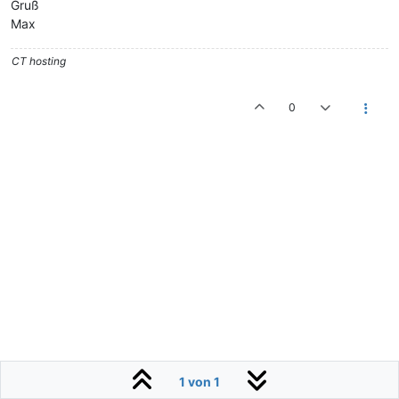
Gruß
Max
CT hosting
0
1 von 1