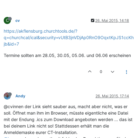
C
cv
26. Mai 2015, 14:18
https://akflensburg.churchtools.de/?
q=churchcal/ical&security=vUtB3jnVDjAp0RnO9OqxtKpJS1ccKh
jb&id=7
Termine sollten am 28.05, 30.05, 05.06. und 06.06 erscheinen
0
Andy
26. Mai 2015, 17:14
@cvinnen der Link sieht sauber aus, macht aber nicht, was er
soll. Öffnet man ihm im Browser, müsste eigentliche eine Datei
mit der Endung .ics zum Download angeboten werden ... das ist
bei deinem Link nicht so! Stattdessen erhält man die
Anmeldemaske eurer CT-Installation.