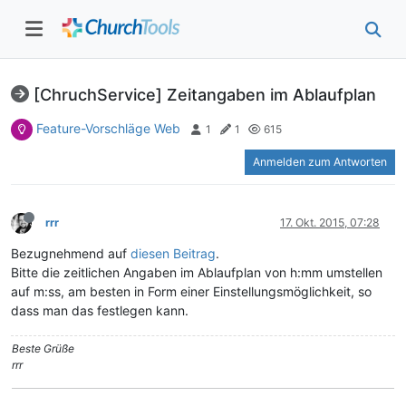
[ChruchService] Zeitangaben im Ablaufplan
Feature-Vorschläge Web
1
1
615
Anmelden zum Antworten
rrr
17. Okt. 2015, 07:28
Bezugnehmend auf
diesen Beitrag
.
Bitte die zeitlichen Angaben im Ablaufplan von h:mm umstellen
auf m:ss, am besten in Form einer Einstellungsmöglichkeit, so
dass man das festlegen kann.
Beste Grüße
rrr