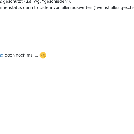
l 2 geschützt (u.a. wg. "geschieden").
milienstatus dann trotzdem von allen auswerten ("wer ist alles gesch
ag
doch noch mal ...