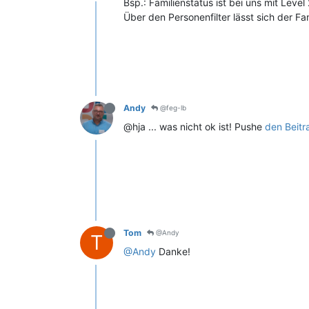
Bsp.: Familienstatus ist bei uns mit Leve
Über den Personenfilter lässt sich der Fa
Andy
@feg-lb
@hja ... was nicht ok ist! Pushe
den Beitr
Tom
@Andy
T
@Andy
Danke!