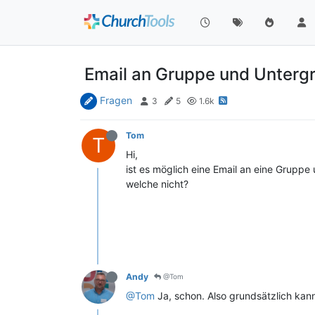
Email an Gruppe und Unterg
Fragen
3
5
1.6k
Tom
T
Hi,
ist es möglich eine Email an eine Grupp
welche nicht?
Andy
@Tom
@Tom
Ja, schon. Also grundsätzlich kann