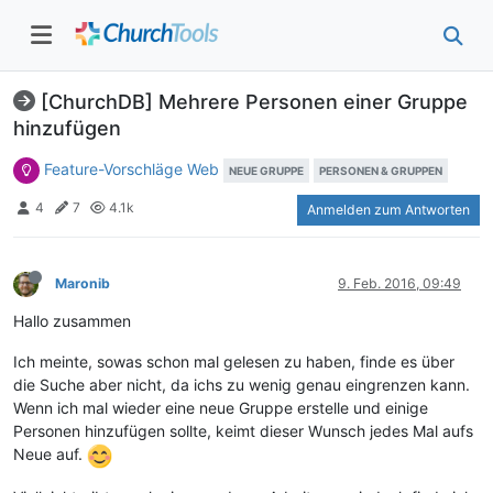
[ChurchDB] Mehrere Personen einer Gruppe
hinzufügen
Feature-Vorschläge Web
NEUE GRUPPE
PERSONEN & GRUPPEN
4
7
4.1k
Anmelden zum Antworten
Maronib
9. Feb. 2016, 09:49
Hallo zusammen
Ich meinte, sowas schon mal gelesen zu haben, finde es über
die Suche aber nicht, da ichs zu wenig genau eingrenzen kann.
Wenn ich mal wieder eine neue Gruppe erstelle und einige
Personen hinzufügen sollte, keimt dieser Wunsch jedes Mal aufs
Neue auf.