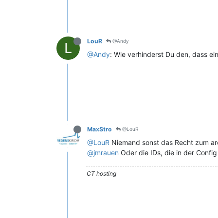
LouR
@Andy
L
@Andy
: Wie verhinderst Du den, dass e
MaxStro
@LouR
@LouR
Niemand sonst das Recht zum arc
@jmrauen
Oder die IDs, die in der Confi
CT hosting