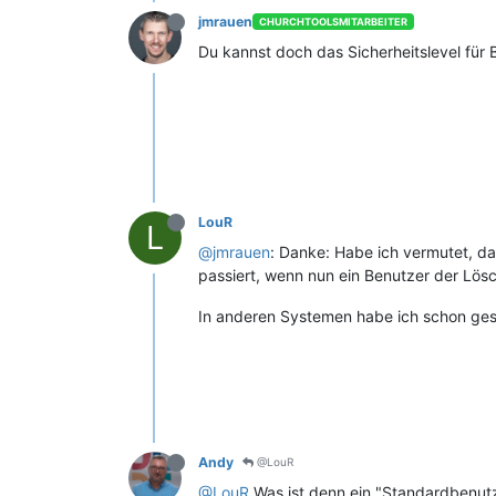
jmrauen
CHURCHTOOLSMITARBEITER
Du kannst doch das Sicherheitslevel fü
LouR
L
@jmrauen
: Danke: Habe ich vermutet, d
passiert, wenn nun ein Benutzer der Lösch
In anderen Systemen habe ich schon geseh
Andy
@LouR
@LouR
Was ist denn ein "Standardbenutz