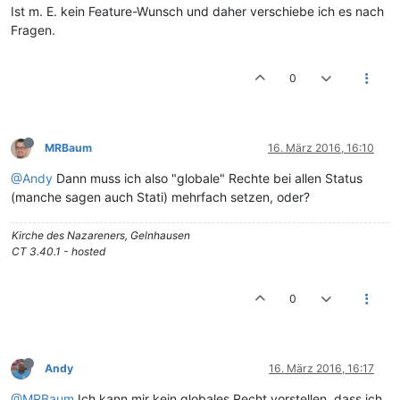
Ist m. E. kein Feature-Wunsch und daher verschiebe ich es nach
Fragen.
0
MRBaum
16. März 2016, 16:10
@Andy
Dann muss ich also "globale" Rechte bei allen Status
(manche sagen auch Stati) mehrfach setzen, oder?
Kirche des Nazareners, Gelnhausen
CT 3.40.1 - hosted
0
Andy
16. März 2016, 16:17
@MRBaum
Ich kann mir kein globales Recht vorstellen, dass ich