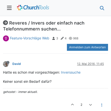
Reveres / Invers oder einfach nach
Telefonnummern suchen...
Feature-Vorschläge Web
3
4
968
Anmelden zum Antworten
David
12. Mai 2016, 11:45
Hatte es schon mal vorgeschlagen:
Inverssuche
Keiner sonst ein Bedarf dafür?
gehostet - immer aktuell.
2