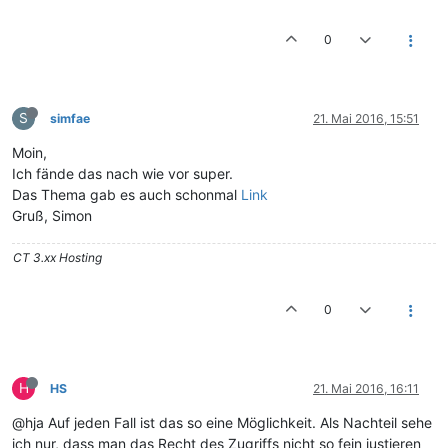
0
S
simfae
21. Mai 2016, 15:51
Moin,
Ich fände das nach wie vor super.
Das Thema gab es auch schonmal
Link
Gruß, Simon
CT 3.xx Hosting
0
H
HS
21. Mai 2016, 16:11
@hja Auf jeden Fall ist das so eine Möglichkeit. Als Nachteil sehe
ich nur, dass man das Recht des Zugriffs nicht so fein justieren