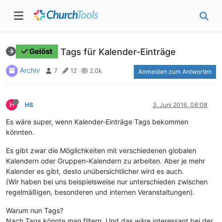
Tags für Kalender-Einträge
Gelöst
Archiv
7
12
2.0k
Anmelden zum Antworten
H
HS
3. Juni 2016, 08:08
Es wäre super, wenn Kalender-Einträge Tags bekommen
könnten.
Es gibt zwar die Möglichkeiten mit verschiedenen globalen
Kalendern oder Gruppen-Kalendern zu arbeiten. Aber je mehr
Kalender es gibt, desto unübersichtlicher wird es auch.
(Wir haben bei uns beispielsweise nur unterschieden zwischen
regelmäßigen, besonderen und internen Veranstaltungen).
Warum nun Tags?
Nach Tags könnte man filtern. Und das wäre interessant bei der