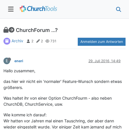
ChurchForum ...?
Archiv
2
2
731
Anmelden zum Antworten
E
eneri
29. Juli 2016, 14:49
Hallo zusammen,
das hier wir nicht ein 'normaler' Feature-Wunsch sondern etwas
größerers.
Was haltet ihr von einer Option ChurchFourm - also neben
ChurchDB, ChurchService, usw.
Wie komme ich darauf:
Wir hatten vor Jahren mal einen Tauschring, der aber dann
wieder eingestellt wurde. Vor einiger Zeit kam jemand auf mich