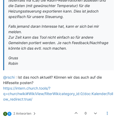
(ebenfalls via iCal) die Raum-Reservationen auslesen und
die Daten (mit gewünschter Temperatur) für die
Heizungssteuerung exportieren kann. Dies ist jedoch
spezifisch für unsere Steuerung.
Falls jemand daran Interesse hat, kann er sich bei mir
melden.
Zur Zeit kann das Tool nicht einfach so für andere
Gemeinden portiert werden. Je nach Feedback/Nachfrage
könnte ich das evtl. noch machen.
Gruss
Robin
@rschi
: Ist das noch aktuell? Können wir das auch auf die
Hilfeseite posten?
https://intern.church.tools/?
q=churchwiki#WikiView/filterWikicategory_id:0/doc:Kalender/foll
ow_redirect:true/
0
2 Antworten
S
R