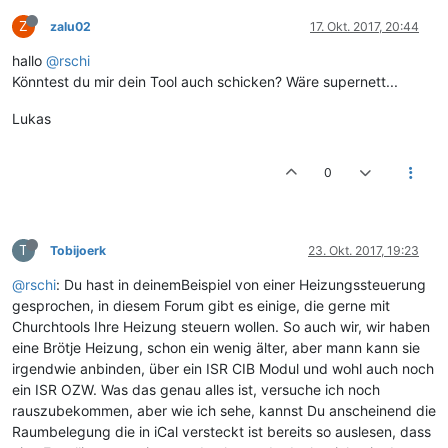
Z
zalu02
17. Okt. 2017, 20:44
hallo
@rschi
Könntest du mir dein Tool auch schicken? Wäre supernett...
Lukas
0
T
Tobijoerk
23. Okt. 2017, 19:23
@rschi
: Du hast in deinemBeispiel von einer Heizungssteuerung
gesprochen, in diesem Forum gibt es einige, die gerne mit
Churchtools Ihre Heizung steuern wollen. So auch wir, wir haben
eine Brötje Heizung, schon ein wenig älter, aber mann kann sie
irgendwie anbinden, über ein ISR CIB Modul und wohl auch noch
ein ISR OZW. Was das genau alles ist, versuche ich noch
rauszubekommen, aber wie ich sehe, kannst Du anscheinend die
Raumbelegung die in iCal versteckt ist bereits so auslesen, dass