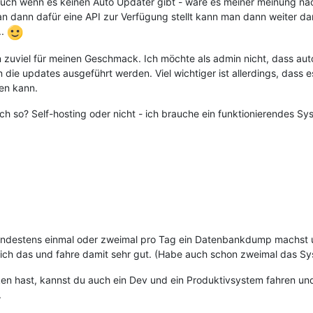
Auch wenn es keinen Auto Updater gibt - wäre es meiner meinung nac
man dann dafür eine API zur Verfügung stellt kann man dann weiter 
..
uviel für meinen Geschmack. Ich möchte als admin nicht, dass auto
die updates ausgeführt werden. Viel wichtiger ist allerdings, dass 
en kann.
ch so? Self-hosting oder nicht - ich brauche ein funktionierendes S
estens einmal oder zweimal pro Tag ein Datenbankdump machst und d
ich das und fahre damit sehr gut. (Habe auch schon zweimal das Sy
 hast, kannst du auch ein Dev und ein Produktivsystem fahren und 
.