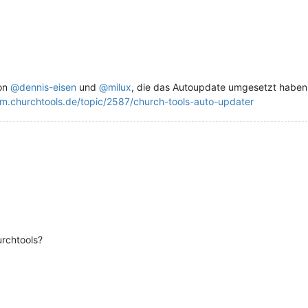
von
@dennis-eisen
und
@milux
, die das Autoupdate umgesetzt habe
rum.churchtools.de/topic/2587/church-tools-auto-updater
urchtools?