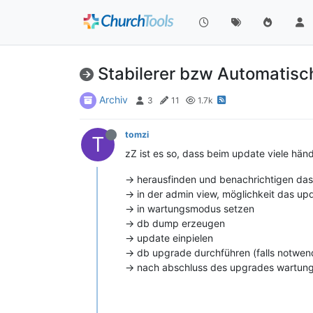
Stabilerer bzw Automati
Archiv
3
11
1.7k
tomzi
T
zZ ist es so, dass beim update viele hä
-> herausfinden und benachrichtigen da
-> in der admin view, möglichkeit das upd
-> in wartungsmodus setzen
-> db dump erzeugen
-> update einpielen
-> db upgrade durchführen (falls notwen
-> nach abschluss des upgrades wartun