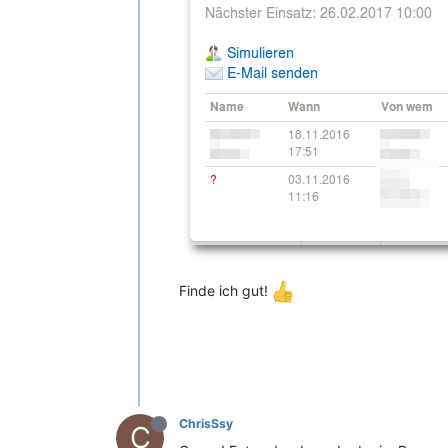
Finde ich gut!
ChrisSsy
C