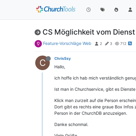
CS Möglichkeit vom Dienst
Feature-Vorschläge Web
2
3
712
ChrisSsy
C
Hallo,
ich hoffe ich hab mich verständlich gen
Ist man in Churchservice, gibt es Dienst
Klick man zurzeit auf die Person erscheint
Dort gibt es rechts eine graue Box Infos 
Person in der ChurchDB anzuzeigen.
Danke schonmal.
Viele Grüße