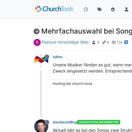
Mehrfachauswahl bei Song
Feature-Vorschläge Web
4
6
1.1k
sdmc
Unsere Musiker fänden es gut, wenn man 
Zweck eingesetzt werden. Entsprechend s
Hosting bei church.tools
davidschilling
CHURCHTOOLSMITARBEITER
Aktuell gibt es bei den Songs zwei Struk