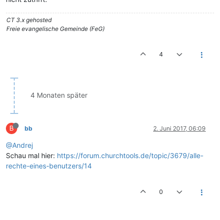
CT 3.x gehosted
Freie evangelische Gemeinde (FeG)
4
4 Monaten später
B
bb
2. Juni 2017, 06:09
@Andrej
Schau mal hier:
https://forum.churchtools.de/topic/3679/alle-
rechte-eines-benutzers/14
0