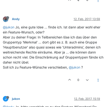
4
Andy
12. Feb. 2017, 13:59
@jukon
Jo, eine gute Idee ... finde ich. Ist dann aber wohl eher
ein Feature-Wunsch, oder?
Aber zu deiner Frage: In Teilbereichen löse ich das über den
Gruppentyp 'Merkmal' ... dort gibt es z. B. auch eine Gruppe
'Hauptbenutzer' also quasi sowas wie 'Unteradmins', denen ich
weitreichende Rechte einräume. Aber ja ... die können dann
schon recht viel. Die Einschränkung auf Gruppentypen fände ich
daher nicht übel.
Soll ich zu Feature-Wünsche verschieben,
@jukon
?
0
J
jukon
12. Feb. 2017, 15:19
@Andy
Ja, bitte verschieb es zu den Feature-Wünschen! Da