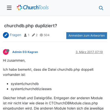
churchdb.php dupliziert?
Fragen
1
2
504
Anmelden zum Antworten
A
Admin EG Kagran
3. März 2017, 07:19
Hi zusammen,
Ich habe bemerkt, dass die Datei churchdb.php doppelt
vorhanden ist:
system\churchdb
system\churchdb\classes
Gleicher Inhalt und Dateigröße. Entgegen der anderen Module
ist mir nicht klar wie diese in CTChurchDBModule.class.php
eingebunden wird. Die anderen Module holen sich die jeweilige