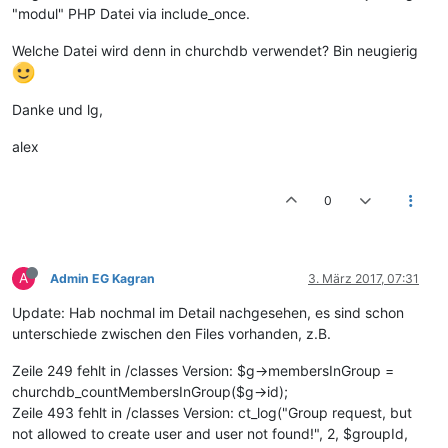
"modul" PHP Datei via include_once.
Welche Datei wird denn in churchdb verwendet? Bin neugierig
Danke und lg,
alex
0
A
Admin EG Kagran
3. März 2017, 07:31
Update: Hab nochmal im Detail nachgesehen, es sind schon
unterschiede zwischen den Files vorhanden, z.B.
Zeile 249 fehlt in /classes Version: $g->membersInGroup =
churchdb_countMembersInGroup($g->id);
Zeile 493 fehlt in /classes Version: ct_log("Group request, but
not allowed to create user and user not found!", 2, $groupId,