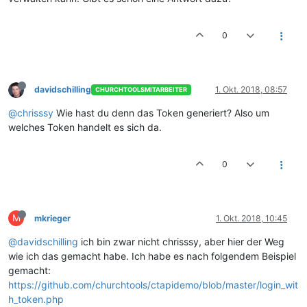
0
davidschilling
1. Okt. 2018, 08:57
CHURCHTOOLSMITARBEITER
@chrisssy
Wie hast du denn das Token generiert? Also um
welches Token handelt es sich da.
0
M
mkrieger
1. Okt. 2018, 10:45
@davidschilling
ich bin zwar nicht chrisssy, aber hier der Weg
wie ich das gemacht habe. Ich habe es nach folgendem Beispiel
gemacht:
https://github.com/churchtools/ctapidemo/blob/master/login_wit
h_token.php