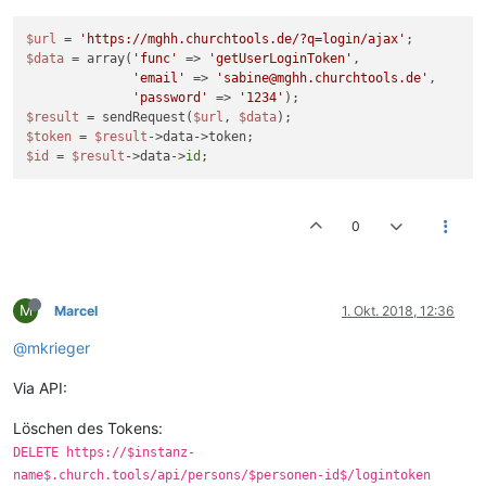
$url
 = 
'https://mghh.churchtools.de/?q=login/ajax'
$data
 = array(
'func'
 => 
'getUserLoginToken'
, 

'email'
 => 
'sabine@mghh.churchtools.de'
, 

'password'
 => 
'1234'
$result
 = sendRequest(
$url
, 
$data
$token
 = 
$result
$id
 = 
$result
->data->
id
0
M
Marcel
1. Okt. 2018, 12:36
@mkrieger
Via API:
Löschen des Tokens:
DELETE https://$instanz-
name$.church.tools/api/persons/$personen-id$/logintoken