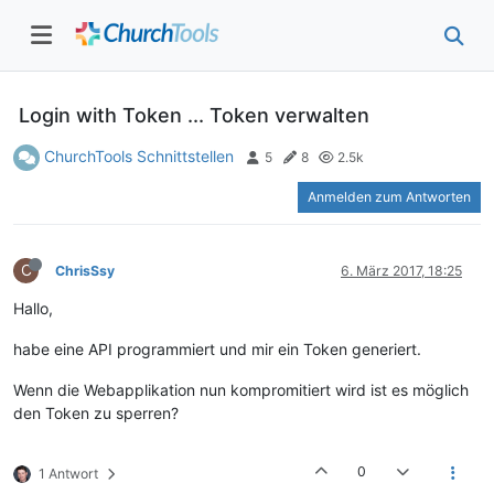
Login with Token ... Token verwalten
ChurchTools Schnittstellen
5
8
2.5k
Anmelden zum Antworten
C
ChrisSsy
6. März 2017, 18:25
Hallo,
habe eine API programmiert und mir ein Token generiert.
Wenn die Webapplikation nun kompromitiert wird ist es möglich
den Token zu sperren?
0
1 Antwort