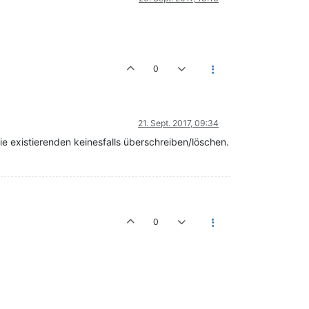
0
21. Sept. 2017, 09:34
 existierenden keinesfalls überschreiben/löschen.
0