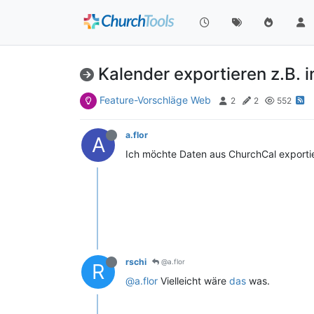
Kalender exportieren z.B. i
Feature-Vorschläge Web
2
2
552
a.flor
A
Ich möchte Daten aus ChurchCal exportie
rschi
@a.flor
R
@a.flor
Vielleicht wäre
das
was.