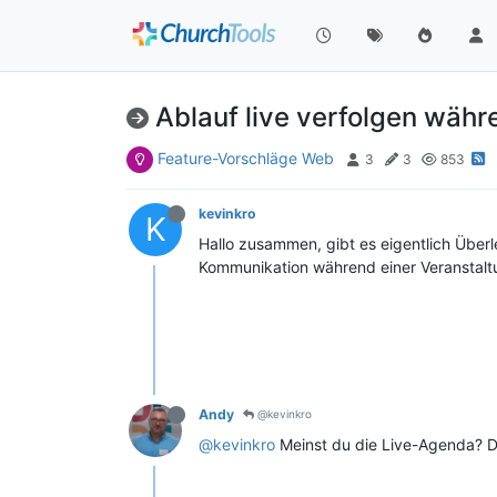
Ablauf live verfolgen währ
Feature-Vorschläge Web
3
3
853
kevinkro
K
Hallo zusammen, gibt es eigentlich Überl
Kommunikation während einer Veranstaltu
Andy
@kevinkro
@kevinkro
Meinst du die Live-Agenda? Di