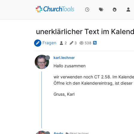
unerklärlicher Text im Kalen
Fragen
2
3
538
karl.lechner
Hallo zusammen
wir verwenden noch CT 2.58. Im Kalender 
Öffne ich den Kalendereintrag, ist diese
Gruss, Karl
Andy
@karl.lechner