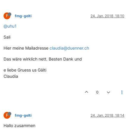
F
fmg-gelti
24. Jan. 2018, 18:10
@uhu1
Sali
Hier meine Mailadresse
claudia@duenner.ch
Das wäre wirklich nett. Besten Dank und
e liebe Gruess us Gälti
Claudia
0
F
fmg-gelti
24. Jan. 2018, 18:14
Hallo zusammen