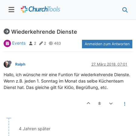
Wiederkehrende Dienste
Events
2
2
463
Anmelden zum Antworten
Ralph
27. März 2018, 07:01
Hallo, ich wünsche mir eine Funtion für wiederkehrende Dienste.
Wenn z.B. jeden 1. Sonntag im Monat das selbe Küchenteam
Dienst hat. Das gleiche gilt für KiGo, Begrüßung, etc.
8
4 Jahren später